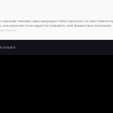
стальными членами семьи вынужден тайно переехать из престижного п
, и на новом месте он надеется поправить своё финансовое положение.
ных языках
м языке