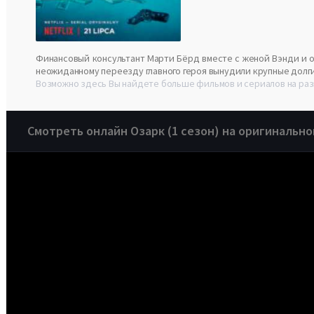
Финансовый консультант Марти Бёрд вместе с женой Вэнди и о
неожиданному переезду главного героя вынудили крупные долги
Возможно здесь Вы найдете больше фильмов и сериалов на раз
Смотреть онлайн Озарк (1 сезон) на оригинально