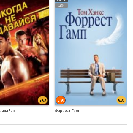
1994
7.63
8.80
8.80
сдавайся
Форрест Гамп
ский
Фильмы Английский