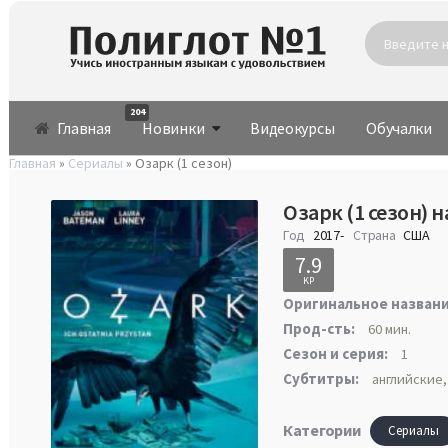
204
Главная
Новинки
Видеокурсы
Обучалки
Главная
»
Сериалы
» Озарк (1 сезон)
Озарк (1 сезон) 
Год
2017-
Страна
США
7.9
KP
Оригинальное названи
Прод-сть:
60 мин.
Сезон и серия:
1
Субтитры:
английские,
Категории
Сериалы