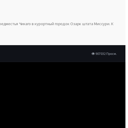
редместья Чикаго в курортный городок Озарк штата Миссури. К
907032 Просм.