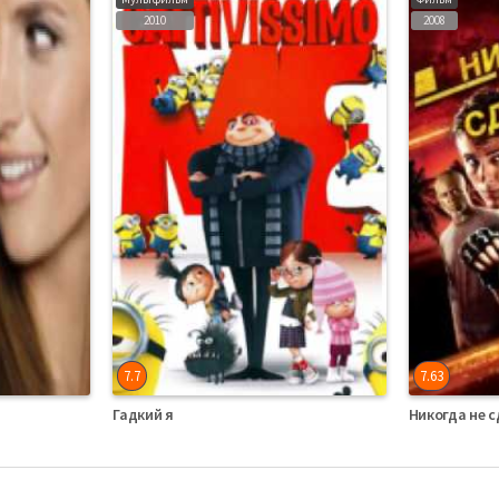
2010
2008
7.7
7.63
Гадкий я
Никогда не 
Мультфильмы Итальянский
Фильмы Англий