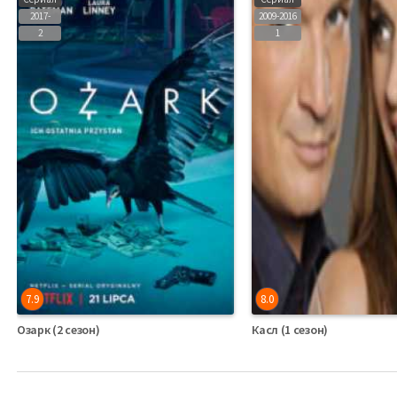
2017-
2009-2016
2
1
7.9
8.0
Озарк (2 сезон)
Касл (1 сезон)
Английский Сериалы
Сериалы Английский