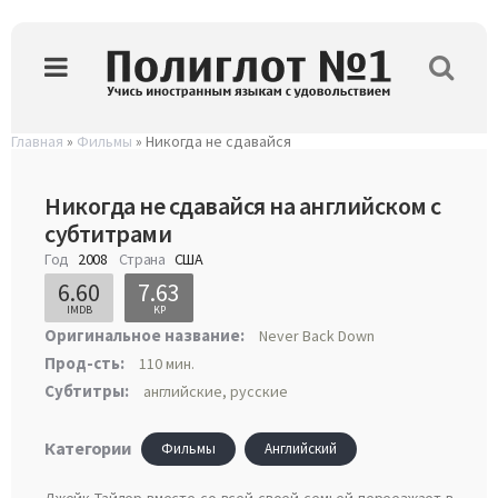
Главная
»
Фильмы
» Никогда не сдавайся
Никогда не сдавайся на английском с
субтитрами
Год
2008
Страна
США
6.60
7.63
IMDB
KP
Оригинальное название:
Never Back Down
Прод-сть:
110 мин.
Субтитры:
английские, русские
Категории
Фильмы
Английский