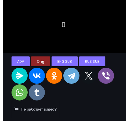
ADV
Orig
ENG SUB
RUS SUB
Не работает видео?