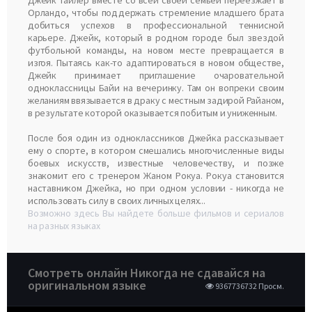
Джейк Тайлер вместе со всей своей семьей переезжает в
Орландо, чтобы поддержать стремление младшего брата
добиться успехов в профессиональной теннисной
карьере. Джейк, который в родном городе был звездой
футбольной команды, на новом месте превращается в
изгоя. Пытаясь как-то адаптироваться в новом обществе,
Джейк принимает приглашение очаровательной
одноклассницы Байи на вечеринку. Там он вопреки своим
желаниям ввязывается в драку с местным задирой Райаном,
в результате которой оказывается побитым и униженным.
После боя один из одноклассников Джейка рассказывает
ему о спорте, в котором смешались многочисленные виды
боевых искусств, известные человечеству, и позже
знакомит его с тренером Жаном Рокуа. Рокуа становится
наставником Джейка, но при одном условии - никогда не
использовать силу в своих личных целях...
Возможно здесь Вы найдете больше фильмов и сериалов
на разных языках
Смотреть онлайн Никогда не сдавайся на
оригинальном языке
9367736732 Просм.