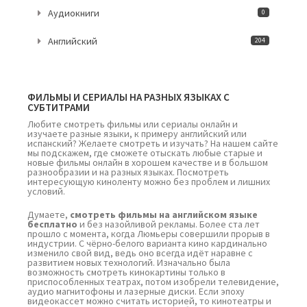
Аудиокниги
0
Английский
204
ФИЛЬМЫ И СЕРИАЛЫ НА РАЗНЫХ ЯЗЫКАХ С
СУБТИТРАМИ
Любите смотреть фильмы или сериалы онлайн и
изучаете разные языки, к примеру английский или
испанский? Желаете смотреть и изучать? На нашем сайте
мы подскажем, где сможете отыскать любые старые и
новые фильмы онлайн в хорошем качестве и в большом
разнообразии и на разных языках. Посмотреть
интересующую киноленту можно без проблем и лишних
условий.
Думаете,
смотреть фильмы на английском языке
бесплатно
и без назойливой рекламы. Более ста лет
прошло с момента, когда Люмьеры совершили прорыв в
индустрии. С чёрно-белого варианта кино кардинально
изменило свой вид, ведь оно всегда идёт наравне с
развитием новых технологий. Изначально была
возможность смотреть кинокартины только в
приспособленных театрах, потом изобрели телевидение,
аудио магнитофоны и лазерные диски. Если эпоху
видеокассет можно считать историей, то кинотеатры и