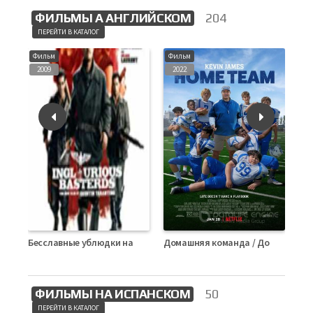
ФИЛЬМЫ А АНГЛИЙСКОМ
204
ПЕРЕЙТИ В КАТАЛОГ
Фильм
Фильм
Фи
2009
2022
2
дественская история на английском языке
Бесславные ублюдки на английском языке
Домашняя команда / Домашняя игра (Home Team)
13
Фильмы Английский
Фильмы Английский
Фил
ФИЛЬМЫ НА ИСПАНСКОМ
50
ПЕРЕЙТИ В КАТАЛОГ