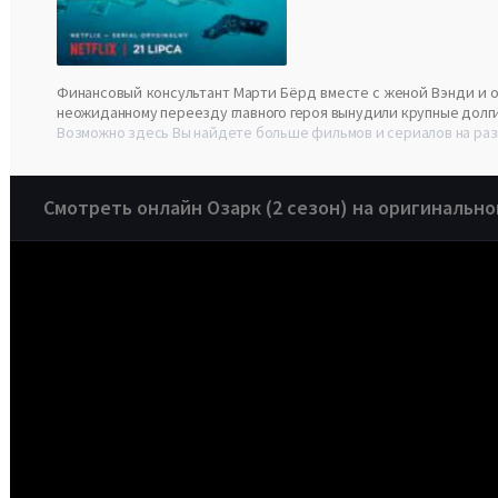
Финансовый консультант Марти Бёрд вместе с женой Вэнди и о
неожиданному переезду главного героя вынудили крупные долги
Возможно здесь Вы найдете больше фильмов и сериалов на раз
Смотреть онлайн Озарк (2 сезон) на оригинально