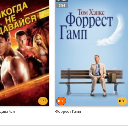
1994
7.63
8.80
8.80
сдавайся
Форрест Гамп
ский
Фильмы Английский