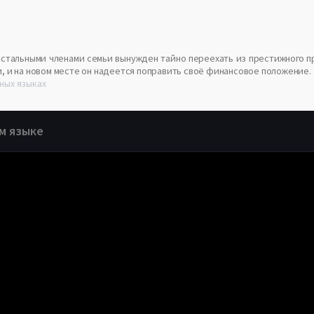
стальными членами семьи вынужден тайно переехать из престижного п
, и на новом месте он надеется поправить своё финансовое положение.
ных языках
м языке