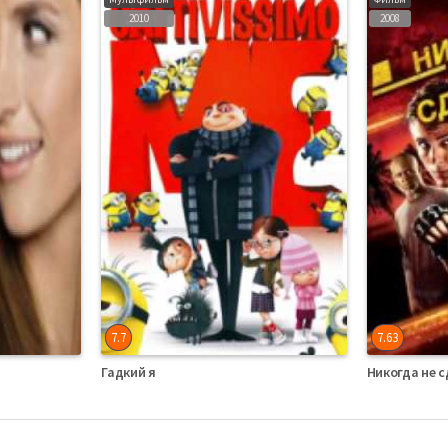
2010
2008
7.7
7.63
Гадкий я
Никогда не 
Мультфильмы Итальянский
Фильмы Англий