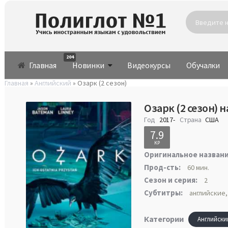
204
Главная
Новинки
Видеокурсы
Обучалки
Главная
»
Английский
» Озарк (2 сезон)
Озарк (2 сезон) 
Год
2017-
Страна
США
7.9
KP
Оригинальное названи
Прод-сть:
60 мин.
Сезон и серия:
2
Субтитры:
английские,
Категории
Английски