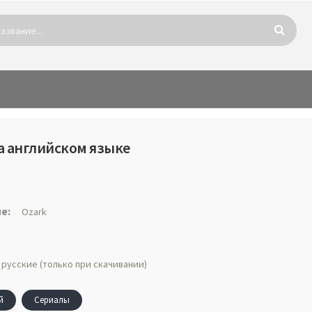
на английском языке
е:
Ozark
 русские (только при скачивании)
й
Сериалы