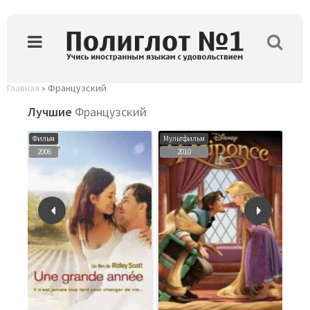
Главная
» Французский
Лучшие
Французский
Фильм
Мультфильм
Фил
2006
2010
201