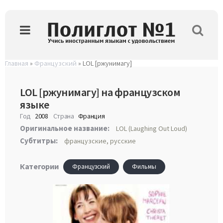
Главная
»
Французский
» LOL [pжунимагу]
LOL [pжунимагу] на французском
языке
Год
2008
Страна
Франция
Оригинальное название:
LOL (Laughing Out Loud)
Субтитры:
французские, русские
Категории
Французский
Фильмы