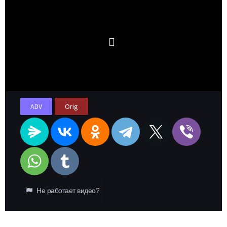
ADV
Orig
Не работает видео?