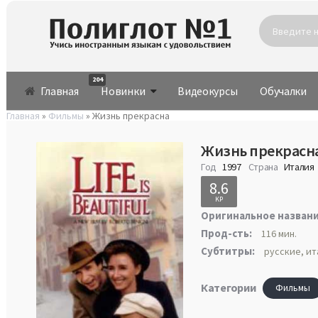
204
Главная
Новинки
Видеокурсы
Обучалки
Главная
»
Фильмы
» Жизнь прекрасна
Жизнь прекрасна
Год
1997
Страна
Италия
8.6
KP
Оригинальное названи
Прод-сть:
116 мин.
Субтитры:
русские, ит
Категории
Фильмы