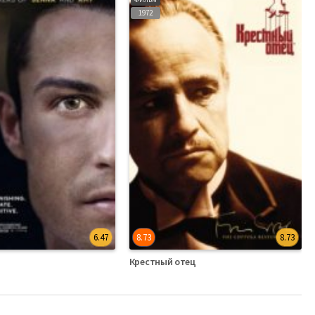
1972
6.47
8.73
8.73
Крестный отец
ский
Фильмы Английский