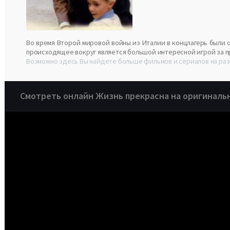
Во время Второй мировой войны из Италии в концлагерь были о
происходящее вокруг является большой интересной игрой за при
Возможно здесь Вы найдете больше фильмов и сериалов на раз
Смотреть онлайн Жизнь прекрасна на оригиналь