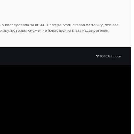
 последовала за ними. В лагере отец сказал мальчику, что всё
чику, который сможет не попасться на глаза надзирателям.
907032 Просм.