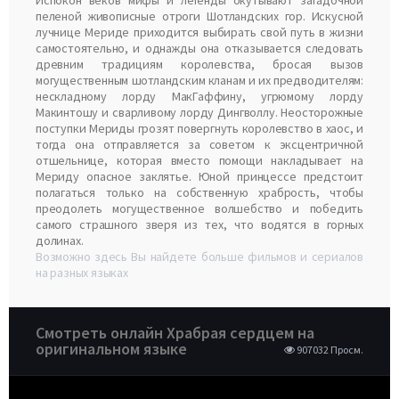
Испокон веков мифы и легенды окутывают загадочной
пеленой живописные отроги Шотландских гор. Искусной
лучнице Мериде приходится выбирать свой путь в жизни
самостоятельно, и однажды она отказывается следовать
древним традициям королевства, бросая вызов
могущественным шотландским кланам и их предводителям:
нескладному лорду МакГаффину, угрюмому лорду
Макинтошу и сварливому лорду Дингволлу. Неосторожные
поступки Мериды грозят повергнуть королевство в хаос, и
тогда она отправляется за советом к эксцентричной
отшельнице, которая вместо помощи накладывает на
Мериду опасное заклятье. Юной принцессе предстоит
полагаться только на собственную храбрость, чтобы
преодолеть могущественное волшебство и победить
самого страшного зверя из тех, что водятся в горных
долинах.
Возможно здесь Вы найдете больше фильмов и сериалов
на разных языках
Смотреть онлайн Храбрая сердцем на
оригинальном языке
907032 Просм.