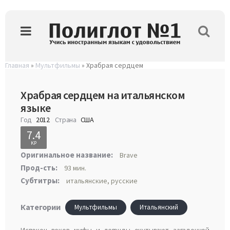
Главная
»
Мультфильмы
» Храбрая сердцем
Храбрая сердцем на итальянском
языке
Год
2012
Страна
США
7.4
KP
Оригинальное название:
Brave
Прод-сть:
93 мин.
Субтитры:
итальянские, русские
Категории
Мультфильмы
Итальянский