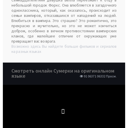
Семнадцатилетняя девушка Белла переезжает к отцу в
небольшой городок Форкс. Она влюбляется в загадочного
одноклассника, который, как оказалось, происходит из
семьи вампиров, отказавшихся от нападений на людей.
Влюбиться в вампира. Это страшно? Это романтично, это
прекрасно и мучительно, но это не может кончиться
добром, особенно в вечном противостоянии вампирских
кланов, где малейшее отличие от окружающих уже
превращает вас во врага.
Возможно здесь Вы найдете больше фильмов и сериалов
на разных языках
Смотреть онлайн Сумерки на оригинальном
языке
91 06371 06332 Просм.