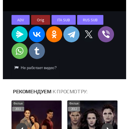
ADV
Orig
ITA SUB
RUS SUB
Не работает видео?
РЕКОМЕНДУЕМ
К ПРОСМОТРУ:
Фильм
Фильм
Фи
2011
2012
2