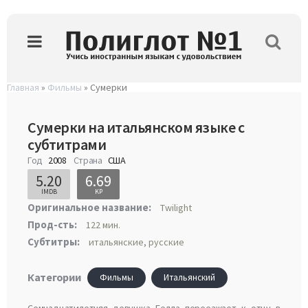
Главная
»
Фильмы
» Сумерки
Сумерки на итальянском языке с
субтитрами
Год
2008
Страна
США
5.20
6.69
IMDB
KP
Оригинальное название:
Twilight
Прод-сть:
122 мин.
Субтитры:
итальянские, русские
Категории
Фильмы
Итальянский