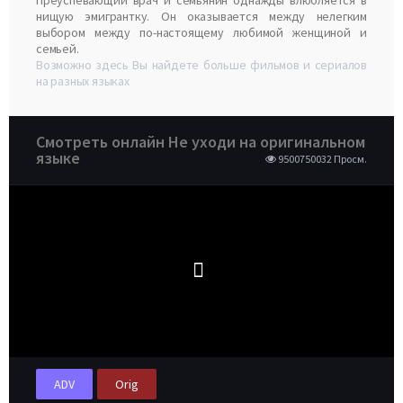
Преуспевающий врач и семьянин однажды влюбляется в
нищую эмигрантку. Он оказывается между нелегким
выбором между по-настоящему любимой женщиной и
семьей.
Возможно здесь Вы найдете больше фильмов и сериалов
на разных языках
Смотреть онлайн Не уходи на оригинальном
языке
9500750032 Просм.
ADV
Orig