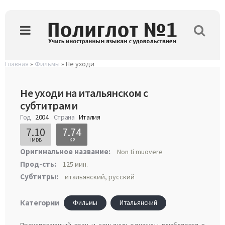
Главная
»
Фильмы
» Не уходи
Не уходи на итальянском с
субтитрами
Год
2004
Страна
Италия
7.10
7.74
IMDB
KP
Оригинальное название:
Non ti muovere
Прод-сть:
125 мин.
Субтитры:
итальянский, русский
Категории
Фильмы
Итальянский