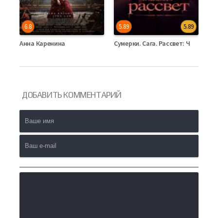
6.8
5.89
5.89
6
Анна Каренина
Сумерки. Сага. Рассвет: Часть 1
Ан
Фильмы Испанский
Фильм Немецкий
Фил
ДОБАВИТЬ
КОММЕНТАРИЙ