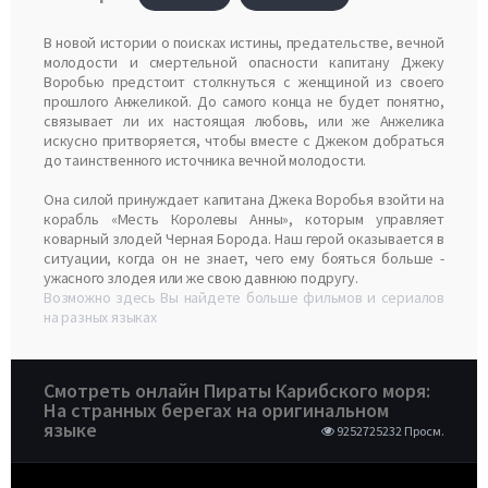
В новой истории о поисках истины, предательстве, вечной
молодости и смертельной опасности капитану Джеку
Воробью предстоит столкнуться с женщиной из своего
прошлого Анжеликой. До самого конца не будет понятно,
связывает ли их настоящая любовь, или же Анжелика
искусно притворяется, чтобы вместе с Джеком добраться
до таинственного источника вечной молодости.
Она силой принуждает капитана Джека Воробья взойти на
корабль «Месть Королевы Анны», которым управляет
коварный злодей Черная Борода. Наш герой оказывается в
ситуации, когда он не знает, чего ему бояться больше -
ужасного злодея или же свою давнюю подругу.
Возможно здесь Вы найдете больше фильмов и сериалов
на разных языках
Смотреть онлайн Пираты Карибского моря:
На странных берегах на оригинальном
языке
9252725232 Просм.