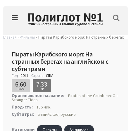
Главная
»
Фильмы
» Пираты Карибского моря: На странных берегах
Пираты Карибского моря: На
странных берегах на английском с
субтитрами
Год
2011
Страна
США
6.60
7.33
IMDB
KP
Оригинальное название:
Pirates of the Caribbean: On
Stranger Tides
Прод-сть:
136 мин.
Субтитры:
английские, русские
Категории
Фильмы
Английский