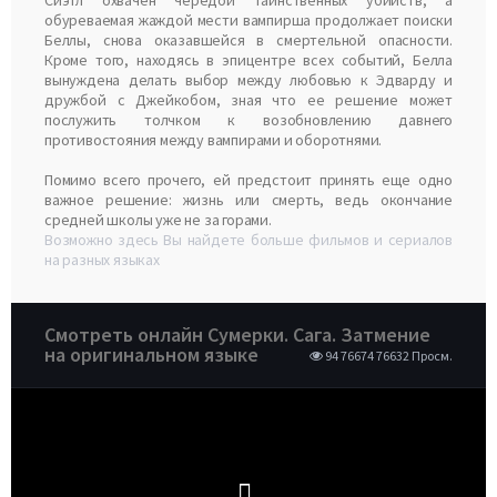
Сиэтл охвачен чередой таинственных убийств, а
обуреваемая жаждой мести вампирша продолжает поиски
Беллы, снова оказавшейся в смертельной опасности.
Кроме того, находясь в эпицентре всех событий, Белла
вынуждена делать выбор между любовью к Эдварду и
дружбой с Джейкобом, зная что ее решение может
послужить толчком к возобновлению давнего
противостояния между вампирами и оборотнями.
Помимо всего прочего, ей предстоит принять еще одно
важное решение: жизнь или смерть, ведь окончание
средней школы уже не за горами.
Возможно здесь Вы найдете больше фильмов и сериалов
на разных языках
Смотреть онлайн Сумерки. Сага. Затмение
на оригинальном языке
94 76674 76632 Просм.