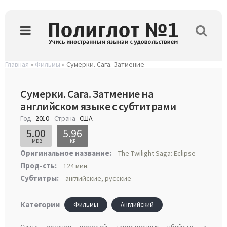
Главная
»
Фильмы
» Сумерки. Сага. Затмение
Сумерки. Сага. Затмение на
английском языке с субтитрами
Год
2010
Страна
США
5.00
5.96
IMDB
KP
Оригинальное название:
The Twilight Saga: Eclipse
Прод-сть:
124 мин.
Субтитры:
английские, русские
Категории
Фильмы
Английский