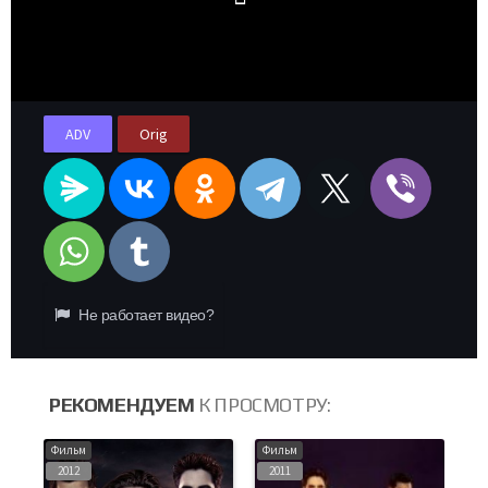
ADV
Orig
Не работает видео?
РЕКОМЕНДУЕМ
К ПРОСМОТРУ:
Фильм
Фильм
Фи
2012
2011
2