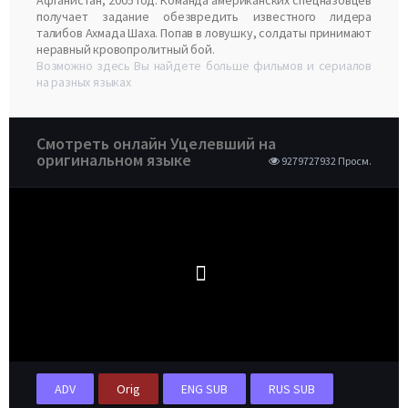
Афганистан, 2005 год. Команда американских спецназовцев
получает задание обезвредить известного лидера
талибов Ахмада Шаха. Попав в ловушку, солдаты принимают
неравный кровопролитный бой.
Возможно здесь Вы найдете больше фильмов и сериалов
на разных языках
Смотреть онлайн Уцелевший на
оригинальном языке
9279727932 Просм.
ADV
Orig
ENG SUB
RUS SUB