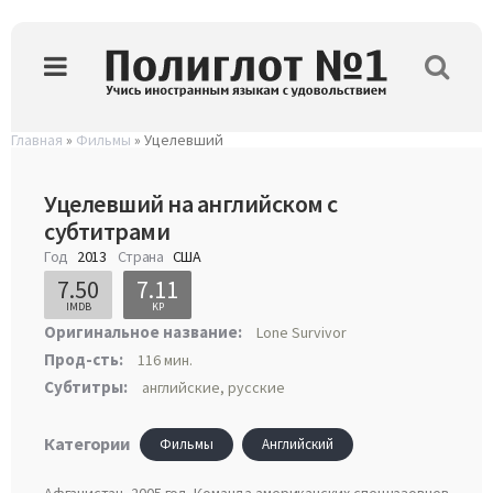
Главная
»
Фильмы
» Уцелевший
Уцелевший на английском с
субтитрами
Год
2013
Страна
США
7.50
7.11
IMDB
KP
Оригинальное название:
Lone Survivor
Прод-сть:
116 мин.
Субтитры:
английские, русские
Категории
Фильмы
Английский